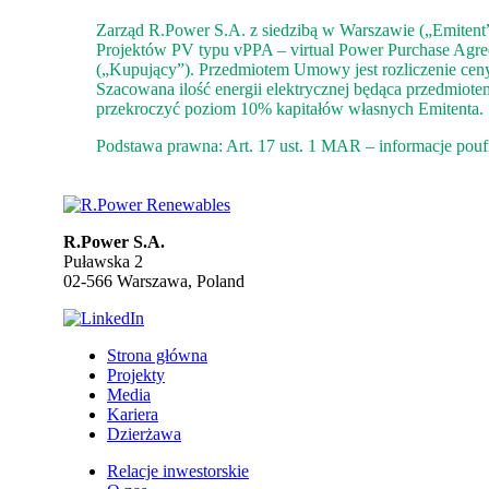
Zarząd R.Power S.A. z siedzibą w Warszawie („Emitent”)
Projektów PV typu vPPA – virtual Power Purchase Agr
(„Kupujący”). Przedmiotem Umowy jest rozliczenie ceny 
Szacowana ilość energii elektrycznej będąca przedmio
przekroczyć poziom 10% kapitałów własnych Emitenta.
Podstawa prawna: Art. 17 ust. 1 MAR – informacje pouf
R.Power S.A.
Puławska 2
02-566 Warszawa, Poland
Strona główna
Projekty
Media
Kariera
Dzierżawa
Relacje inwestorskie