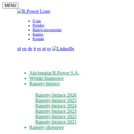
MENU
O nas
Projekty
Relacje inwestorskie
Kariera
Kontakt
pl
en
de
it
es
pt
ro
Akcjonariat R.Power S.A.
Wyniki finansowe
Raporty bieżące
Raporty bieżące 2026
Raporty bieżące 2025
Raporty bieżące 2024
Raporty bieżące 2023
Raporty bieżące 2022
Raporty bieżące 2021
Raporty okresowe