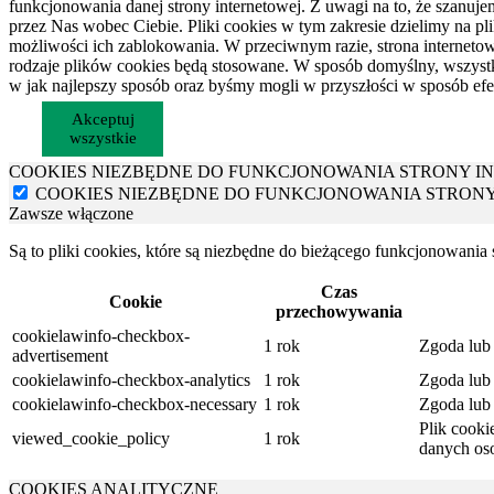
funkcjonowania danej strony internetowej. Z uwagi na to, że sza
przez Nas wobec Ciebie. Pliki cookies w tym zakresie dzielimy na pl
możliwości ich zablokowania. W przeciwnym razie, strona interneto
rodzaje plików cookies będą stosowane. W sposób domyślny, wszystkie
w jak najlepszy sposób oraz byśmy mogli w przyszłości w sposób efe
Akceptuj
wszystkie
COOKIES NIEZBĘDNE DO FUNKCJONOWANIA STRONY I
COOKIES NIEZBĘDNE DO FUNKCJONOWANIA STRON
Zawsze włączone
Są to pliki cookies, które są niezbędne do bieżącego funkcjonowania
Czas
Cookie
przechowywania
cookielawinfo-checkbox-
1 rok
Zgoda lub 
advertisement
cookielawinfo-checkbox-analytics
1 rok
Zgoda lub 
cookielawinfo-checkbox-necessary
1 rok
Zgoda lub 
Plik cooki
viewed_cookie_policy
1 rok
danych os
COOKIES ANALITYCZNE