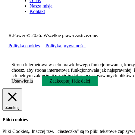
O nas
Nasza misja
Kontakt
R.Power ©
2026. Wszelkie prawa zastrzeżone.
Polityka cookies
Polityka prywatności
Strona internetowa w celu prawidłowego funkcjonowania, korzys
chcesz, aby strona internetowa funkcjonowała jak najsprawniej, 
ich pełnym zakresie. Szczegóły dotyczące stosowanych plików co
Ustawienia
Zaakceptuj i idź dalej
Zamknij
Pliki cookies
Pliki Cookies,. Inaczej tzw. "ciasteczka" są to pliki tekstowe zap