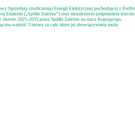
y Sprzedaży (rozliczenia) Energii Elektrycznej pochodzącej z Portfe
j Emitenta („Spółki Zależne”) oraz niezależnym podpmiotem trzecim
 w okresie 2025-2035 przez Spółki Zależne na rzecz Kupującego.
 łączna wartość Umowy za cały okres jej obowiązywania może