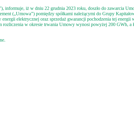
, informuje, iż w dniu 22 grudnia 2023 roku, doszło do zawarcia Umow
eement („Umowa”) pomiędzy spółkami należącymi do Grupy Kapitałowe
energii elektrycznej oraz sprzedaż gwarancji pochodzenia tej energii
tem rozliczenia w okresie trwania Umowy wynosi powyżej 200 GWh, a
ne.