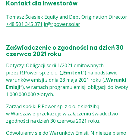
Kontakt dla inwestorów
Tomasz Ściesiek
Equity and Debt Origination Director
+48 501 345 371
ir@rpower.solar
Zaświadczenie o zgodności na dzień 30
czerwca 2021 roku
Dotyczy: Obligacji serii 1/2021 emitowanych
przez R.Power sp. z o.o. („
Emitent
”) na podstawie
warunków emisji z dnia 28 maja 2021 roku („
Warunki
Emisji
”), w ramach programu emisji obligacji do kwoty
1.000.000.000 złotych.
Zarząd spółki R.Power sp. z o.o. z siedzibą
w Warszawie przekazuje w załączeniu świadectwo
zgodności na dzień 30 czerwca 2021 roku.
Odwołujemy się do Warunków Emisji. Niniejsze pismo