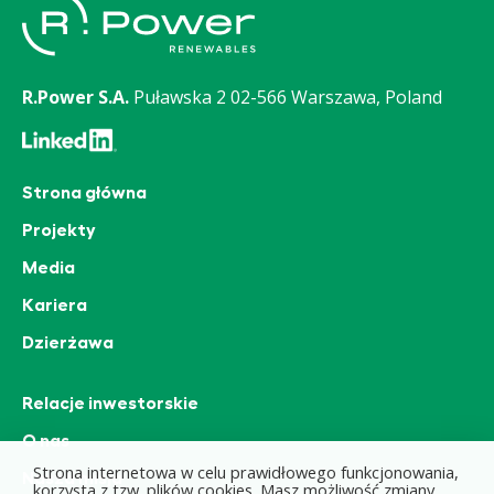
R.Power S.A.
Puławska 2
02-566 Warszawa, Poland
Strona główna
Projekty
Media
Kariera
Dzierżawa
Relacje inwestorskie
O nas
Strona internetowa w celu prawidłowego funkcjonowania,
Nasza misja
korzysta z tzw. plików cookies. Masz możliwość zmiany